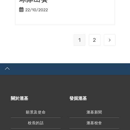
Post
22/10/2022
published:
1
2
Go to the 
關於滙基
發掘滙基
願景及使命
滙基新聞
校長的話
滙基校舍