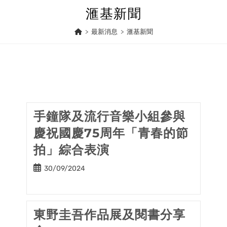
Skip
滙基新聞
to
content
>
最新消息
>
滙基新聞
手鐘隊及流行音樂小組參與
慶祝國慶75周年「青春的節
拍」綜合表演
Post
30/09/2024
published:
東野圭吾作品展及閱書分享