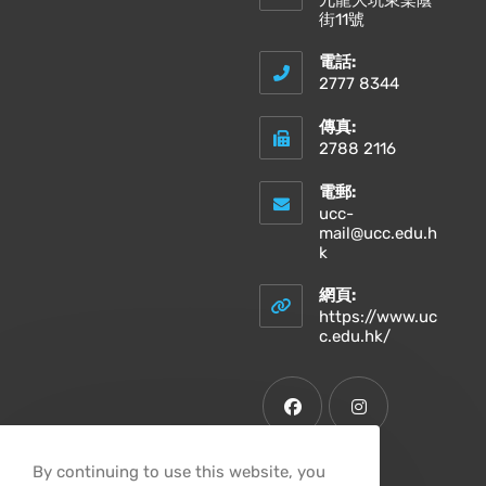
九龍大坑東棠蔭
街11號
電話:
2777 8344
傳真:
2788 2116
電郵:
ucc-
mail@ucc.edu.h
Opens
k
in
your
網頁:
application
https://www.uc
Opens
c.edu.hk/
in
a
new
tab
Opens
Opens
By continuing to use this website, you
in
in