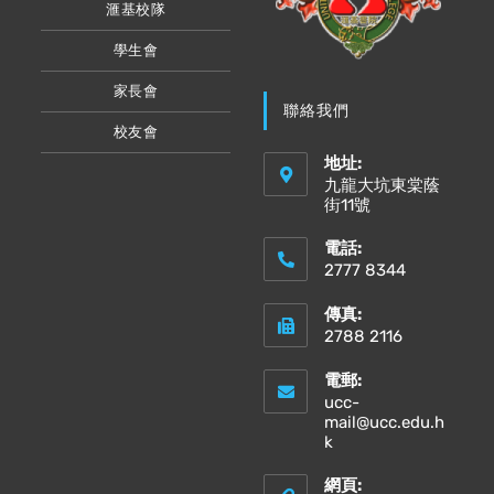
滙基校隊
學生會
家長會
聯絡我們
校友會
地址:
九龍大坑東棠蔭
街11號
電話:
2777 8344
傳真:
2788 2116
電郵:
ucc-
mail@ucc.edu.h
k
網頁: