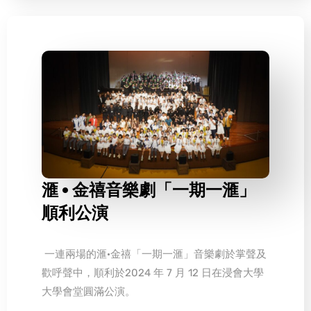
滙 • 金禧音樂劇「一期一滙」
順利公演
一連兩場的滙·金禧「一期一滙」音樂劇於掌聲及
歡呼聲中，順利於2024 年 7 月 12 日在浸會大學
大學會堂圓滿公演。