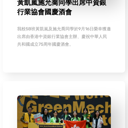
黃凱嵐施允喬同學出席中資銀
行業協會國慶酒會
我校5B班黃凱嵐及施允喬同學於9月16日榮幸獲邀
出席由香港中資銀行業協會主辦、慶祝中華人民
共和國成立75周年國慶酒會。