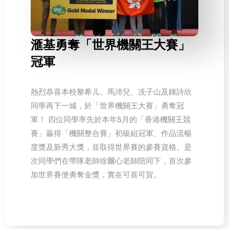
滙基勇奪「世界機關王大賽」
冠軍
熱烈恭喜本校黎希儿、馬沛兒、冼子山及鍾詩欣
同學再下一城，於「世界機關王大賽」勇奪冠
軍！ 四位同學率先於本年5月的「香港機關王競
賽」贏得「機關整合賽」初級組冠軍、作品流暢
度獎及新秀大獎，並取得世界賽的參賽資格。是
次同學們在帶隊老師徐爾心老師陪同下，首次參
加世界賽便勇奪金獎，實在可喜可賀。