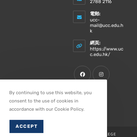
2788 2116
電郵:
ucc-
mail@ucc.edu.h
Opens
k
in
your
網頁:
application
https://www.uc
Opens
c.edu.hk/
in
a
new
tab
Opens
Opens
By continuing to use this website, you
in
in
consent to the use of cookies in
a
a
Opens
accordance with our Cookie Policy.
new
new
in
tab
tab
a
ACCEPT
new
© 2026 滙基書院 UNITED CHRISTIAN COLLEGE
tab