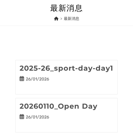
Skip
最新消息
to
content
>
最新消息
2025-26_sport-day-day1
Post
26/01/2026
published:
20260110_Open Day
Post
26/01/2026
published: