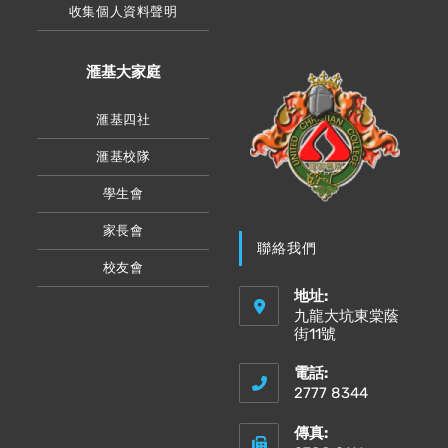
收集個人資料聲明
滙基大家庭
滙基四社
滙基校隊
學生會
家長會
聯絡我們
校友會
地址:
九龍大坑東棠蔭
街11號
電話:
2777 8344
傳真: