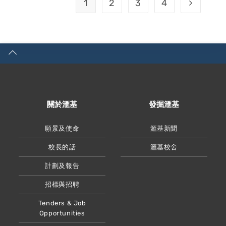
1
2
3
4
Go to the 
關於滙基
發掘滙基
願景及使命
滙基新聞
校長的話
滙基校舍
計劃及報告
招標與招聘
Tenders & Job
Opportunities