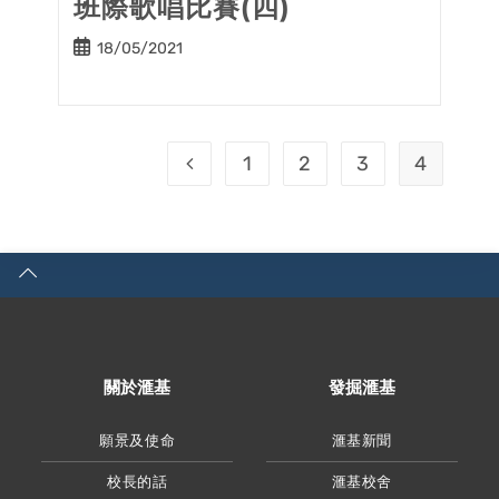
班際歌唱比賽(四)
Post
18/05/2021
published:
1
2
3
4
Go to the previous page
關於滙基
發掘滙基
願景及使命
滙基新聞
校長的話
滙基校舍