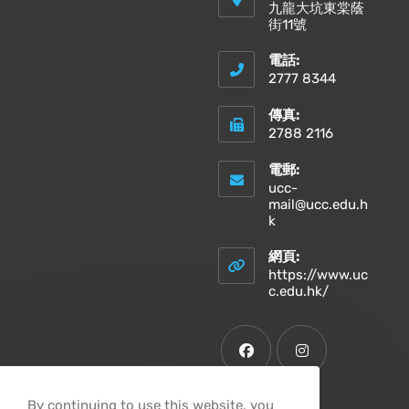
九龍大坑東棠蔭
街11號
電話:
2777 8344
傳真:
2788 2116
電郵:
ucc-
mail@ucc.edu.h
Opens
k
in
your
網頁:
application
https://www.uc
Opens
c.edu.hk/
in
a
new
tab
Opens
Opens
By continuing to use this website, you
in
in