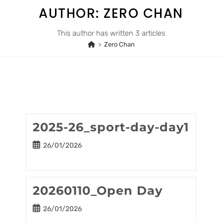
Skip
AUTHOR:
ZERO CHAN
to
content
This author has written 3 articles
>
Zero Chan
2025-26_sport-day-day1
Post
26/01/2026
published:
20260110_Open Day
Post
26/01/2026
published: