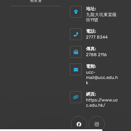
校友會
地址:
九龍大坑東棠蔭
街11號
電話:
2777 8344
傳真:
2788 2116
電郵:
ucc-
mail@ucc.edu.h
Opens
k
in
your
網頁:
application
https://www.uc
Opens
c.edu.hk/
in
a
new
tab