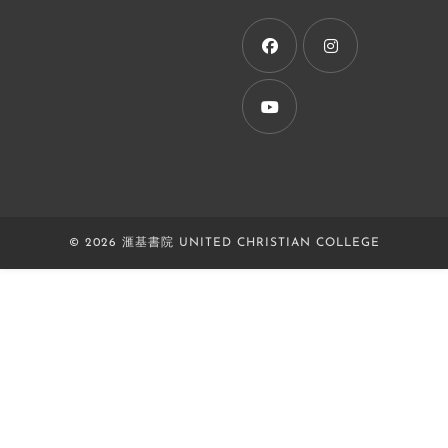
a
new
tab
Opens
Opens
in
in
a
a
Opens
new
new
in
tab
tab
a
new
© 2026 滙基書院 UNITED CHRISTIAN COLLEGE
tab