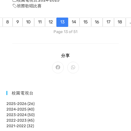
班際歌唱比賽
8
9
10
11
12
13
14
15
16
17
18
Page 13 of 51
SHARE
分享
THIS
CONTENT
Opens
Opens
in
in
a
a
new
new
window
window
校園電視台
2025-2026 (26)
2024-2025 (40)
2023-2024 (50)
2022-2023 (45)
2021-2022 (32)