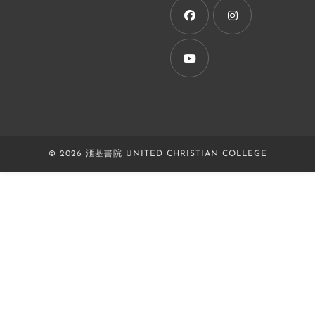
new
tab
Opens
Opens
in
in
a
a
Opens
new
new
in
tab
tab
a
new
© 2026 滙基書院 UNITED CHRISTIAN COLLEGE
tab