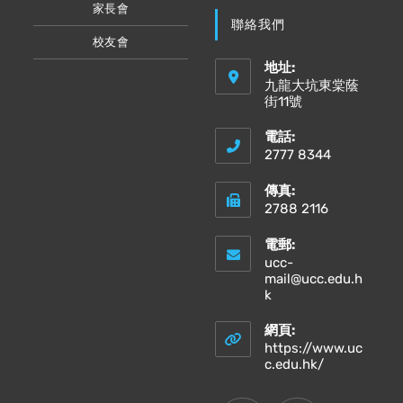
家長會
聯絡我們
校友會
地址:
九龍大坑東棠蔭
街11號
電話:
2777 8344
傳真:
2788 2116
電郵:
ucc-
mail@ucc.edu.h
Opens
k
in
your
網頁:
application
https://www.uc
Opens
c.edu.hk/
in
a