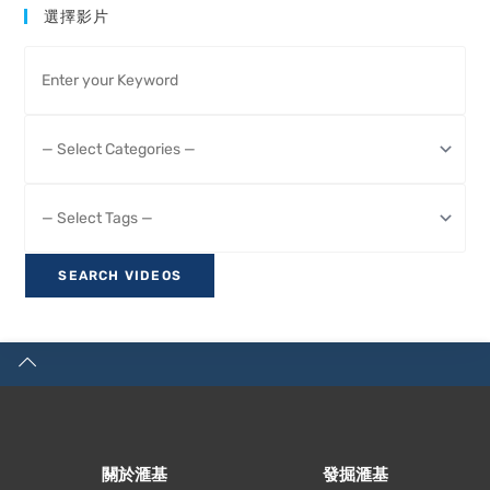
選擇影片
關於滙基
發掘滙基