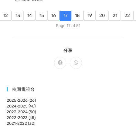
12
13
14
15
16
17
18
19
20
21
22
Page 17 of 51
SHARE
分享
THIS
CONTENT
Opens
Opens
in
in
a
a
new
new
window
window
校園電視台
2025-2026 (26)
2024-2025 (40)
2023-2024 (50)
2022-2023 (45)
2021-2022 (32)