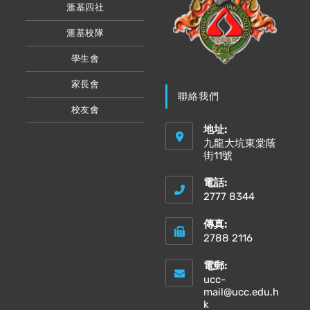
滙基四社
滙基校隊
學生會
家長會
聯絡我們
校友會
地址:
九龍大坑東棠蔭
街11號
電話:
2777 8344
傳真:
2788 2116
電郵:
ucc-
mail@ucc.edu.h
Opens
k