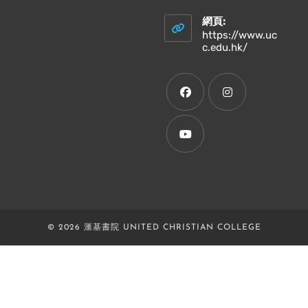
in
your
網頁:
application
https://www.uc
Opens
c.edu.hk/
in
a
new
tab
Opens
Opens
in
in
a
a
Opens
new
new
in
tab
tab
a
new
© 2026 滙基書院 UNITED CHRISTIAN COLLEGE
tab