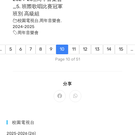
_5. 班際歌唱比賽冠軍
班別 高級組
校園電視台
,
周年音樂會
,
2024-2025
周年音樂會
…
5
6
7
8
9
10
11
12
13
14
15
…
Page 10 of 51
SHARE
分享
THIS
CONTENT
Opens
Opens
in
in
a
a
new
new
window
window
校園電視台
2025-2026 (26)