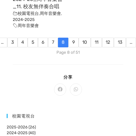
_11. 校友無伴奏合唱
校園電視台
,
周年音樂會
,
2024-2025
周年音樂會
…
3
4
5
6
7
8
9
10
11
12
13
…
Page 8 of 51
SHARE
分享
THIS
CONTENT
Opens
Opens
in
in
a
a
new
new
window
window
校園電視台
2025-2026 (26)
2024-2025 (40)