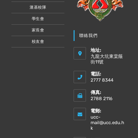
滙基校隊
學生會
家長會
聯絡我們
校友會
地址:
九龍大坑東棠蔭
街11號
電話:
2777 8344
傳真:
2788 2116
電郵:
ucc-
mail@ucc.edu.h
Opens
k
in