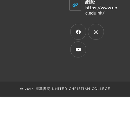
your
網頁:
application
https://www.uc
Opens
c.edu.hk/
in
a
new
tab
Opens
Opens
in
in
a
a
Opens
new
new
in
tab
tab
a
new
© 2026 滙基書院 UNITED CHRISTIAN COLLEGE
tab