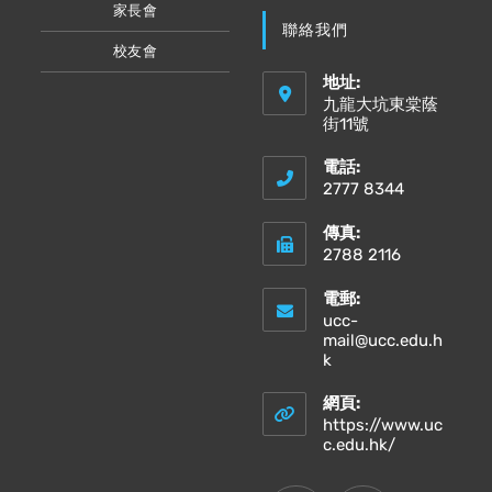
家長會
聯絡我們
校友會
地址:
九龍大坑東棠蔭
街11號
電話:
2777 8344
傳真:
2788 2116
電郵:
ucc-
mail@ucc.edu.h
Opens
k
in
your
網頁:
application
https://www.uc
Opens
c.edu.hk/
in
a