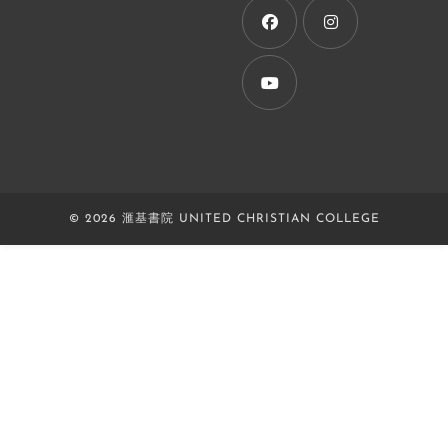
new
tab
Opens
Opens
in
in
a
a
Opens
new
new
in
tab
tab
a
new
© 2026 滙基書院 UNITED CHRISTIAN COLLEGE
tab