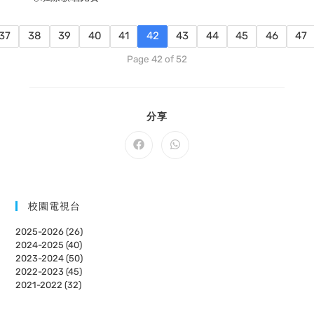
37
38
39
40
41
42
43
44
45
46
47
Page 42 of 52
SHARE
分享
THIS
CONTENT
Opens
Opens
in
in
a
a
new
new
window
window
校園電視台
2025-2026 (26)
2024-2025 (40)
2023-2024 (50)
2022-2023 (45)
2021-2022 (32)