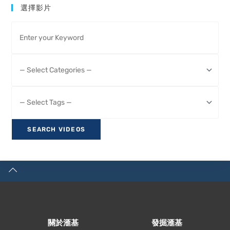
選擇影片
關於滙基
發掘滙基