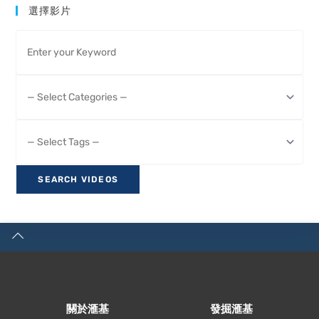
選擇影片
關於滙基
發掘滙基