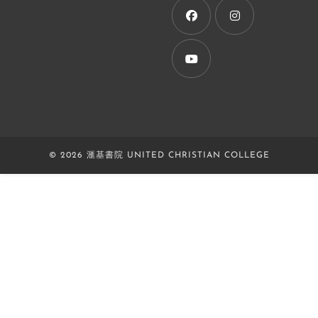
new
tab
Opens
Opens
in
in
a
a
Opens
new
new
in
tab
tab
a
new
© 2026 滙基書院 UNITED CHRISTIAN COLLEGE
tab