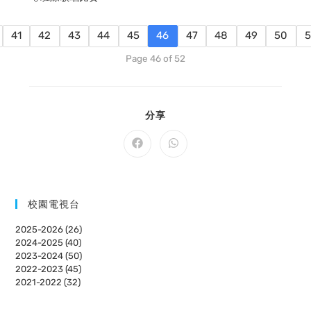
41
42
43
44
45
46
47
48
49
50
5
Page 46 of 52
SHARE
分享
THIS
CONTENT
Opens
Opens
in
in
a
a
new
new
window
window
校園電視台
2025-2026 (26)
2024-2025 (40)
2023-2024 (50)
2022-2023 (45)
2021-2022 (32)