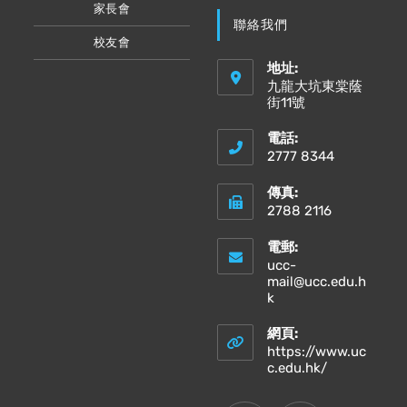
家長會
聯絡我們
校友會
地址:
九龍大坑東棠蔭
街11號
電話:
2777 8344
傳真:
2788 2116
電郵:
ucc-
mail@ucc.edu.h
Opens
k
in
your
網頁:
application
https://www.uc
Opens
c.edu.hk/
in
a