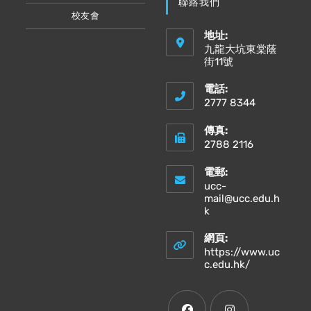
聯絡我們
校友會
地址:
九龍大坑東棠蔭
街11號
電話:
2777 8344
傳真:
2788 2116
電郵:
ucc-
mail@ucc.edu.h
Opens
k
in
your
網頁:
application
https://www.uc
Opens
c.edu.hk/
in
a
new