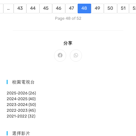
…
43
44
45
46
47
48
49
50
51
5
Page 48 of 52
SHARE
分享
THIS
CONTENT
Opens
Opens
in
in
a
a
new
new
window
window
校園電視台
2025-2026 (26)
2024-2025 (40)
2023-2024 (50)
2022-2023 (45)
2021-2022 (32)
選擇影片