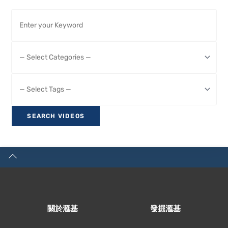
關於滙基
發掘滙基