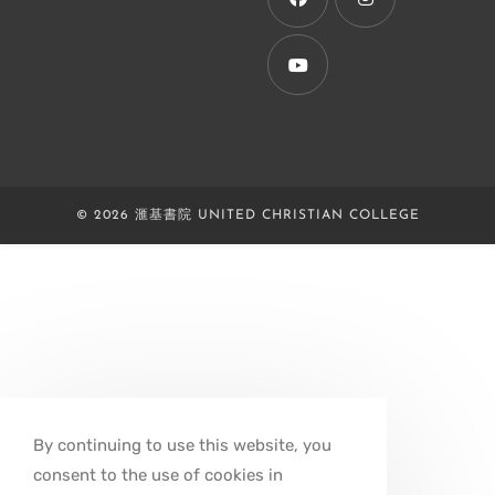
tab
Opens
Opens
in
in
a
a
Opens
new
new
in
tab
tab
a
new
© 2026 滙基書院 UNITED CHRISTIAN COLLEGE
tab
By continuing to use this website, you
consent to the use of cookies in