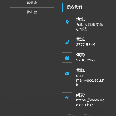
家長會
聯絡我們
校友會
地址:
九龍大坑東棠蔭
街11號
電話:
2777 8344
傳真:
2788 2116
電郵:
ucc-
mail@ucc.edu.h
Opens
k
in
your
網頁:
application
https://www.uc
Opens
c.edu.hk/
in
a