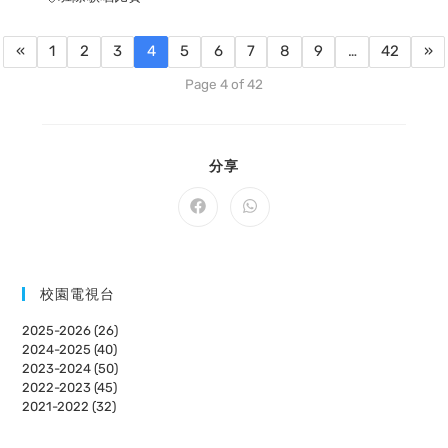
«
1
2
3
4
5
6
7
8
9
…
42
»
Page 4 of 42
SHARE
分享
THIS
CONTENT
Opens
Opens
in
in
a
a
new
new
window
window
校園電視台
2025-2026 (26)
2024-2025 (40)
2023-2024 (50)
2022-2023 (45)
2021-2022 (32)