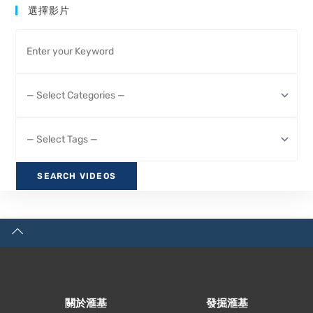
選擇影片
關於滙基
發掘滙基