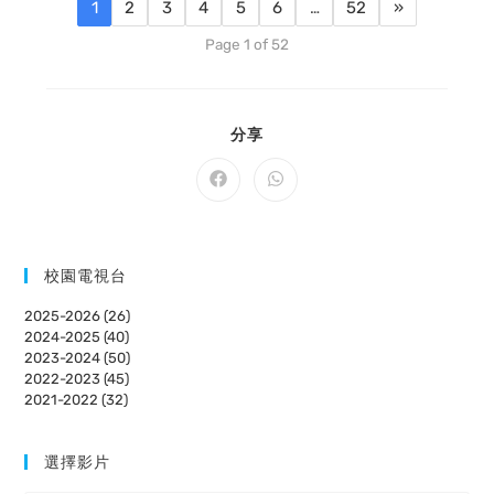
1
2
3
4
5
6
…
52
»
Page 1 of 52
SHARE
分享
THIS
CONTENT
Opens
Opens
in
in
a
a
new
new
window
window
校園電視台
2025-2026 (26)
2024-2025 (40)
2023-2024 (50)
2022-2023 (45)
2021-2022 (32)
選擇影片