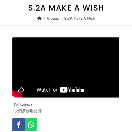
Skip
S.2A MAKE A WISH
to
content
>
Videos
>
S.2A Make A Wish
23
views
班際歌唱比賽