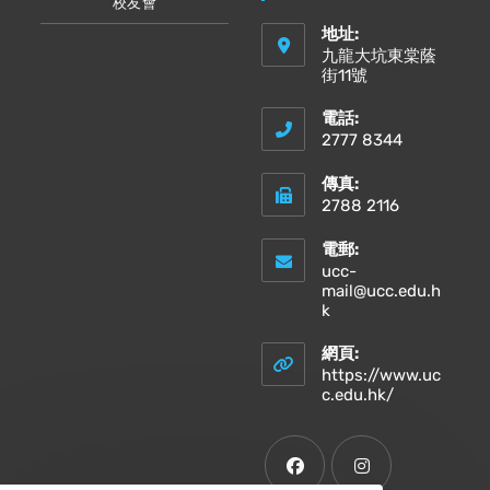
校友會
地址:
九龍大坑東棠蔭
街11號
電話:
2777 8344
傳真:
2788 2116
電郵:
ucc-
mail@ucc.edu.h
Opens
k
in
your
網頁:
application
https://www.uc
Opens
c.edu.hk/
in
a
new
tab