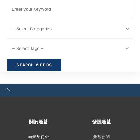
關於滙基
發掘滙基
願景及使命
滙基新聞