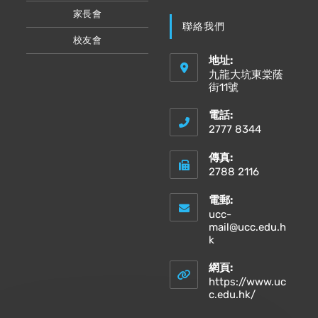
家長會
聯絡我們
校友會
地址:
九龍大坑東棠蔭
街11號
電話:
2777 8344
傳真:
2788 2116
電郵:
ucc-
mail@ucc.edu.h
Opens
k
in
your
網頁:
application
https://www.uc
Opens
c.edu.hk/
in