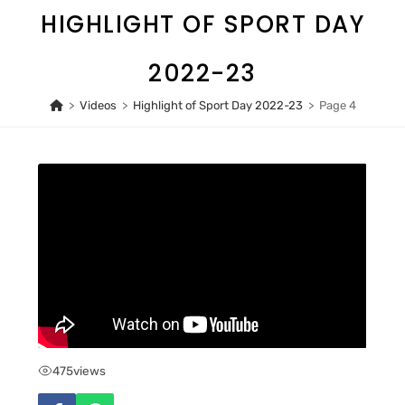
Skip
HIGHLIGHT OF SPORT DAY
to
content
2022-23
>
Videos
>
Highlight of Sport Day 2022-23
>
Page 4
475
views