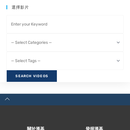
選擇影片
關於滙基
發掘滙基