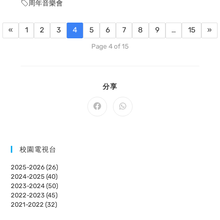
周年音樂會
«
1
2
3
4
5
6
7
8
9
…
15
»
Page 4 of 15
SHARE
分享
THIS
CONTENT
Opens
Opens
in
in
a
a
new
new
window
window
校園電視台
2025-2026 (26)
2024-2025 (40)
2023-2024 (50)
2022-2023 (45)
2021-2022 (32)