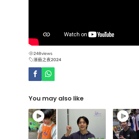
248
views
滙藝之夜2024
You may also like