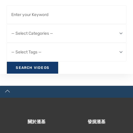
關於滙基
發掘滙基