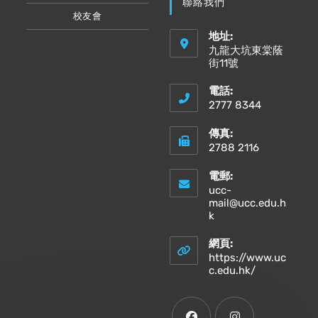
聯絡我們
校友會
地址:
九龍大坑東棠蔭
街11號
電話:
2777 8344
傳真:
2788 2116
電郵:
ucc-
mail@ucc.edu.h
Opens
k
in
your
網頁:
application
https://www.uc
Opens
c.edu.hk/
in
a
new