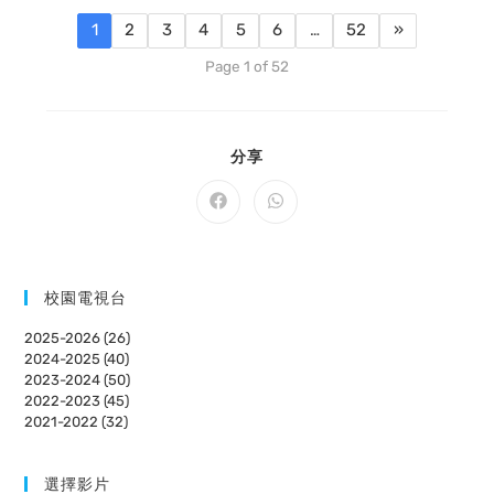
1
2
3
4
5
6
…
52
»
Page 1 of 52
SHARE
分享
THIS
CONTENT
Opens
Opens
in
in
a
a
new
new
window
window
校園電視台
2025-2026 (26)
2024-2025 (40)
2023-2024 (50)
2022-2023 (45)
2021-2022 (32)
選擇影片