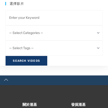
選擇影片
關於滙基
發掘滙基