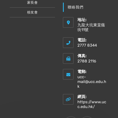
家長會
聯絡我們
校友會
地址:
九龍大坑東棠蔭
街11號
電話:
2777 8344
傳真:
2788 2116
電郵:
ucc-
mail@ucc.edu.h
Opens
k
in
your
網頁:
application
https://www.uc
Opens
c.edu.hk/
in
a