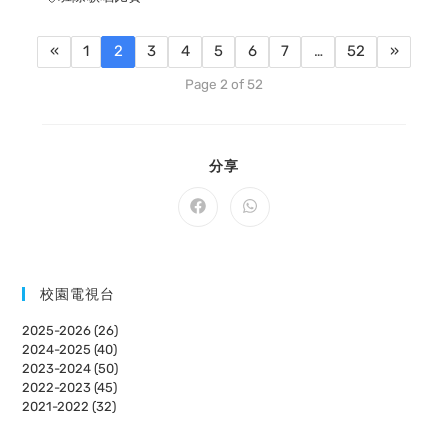
«
1
2
3
4
5
6
7
…
52
»
Page 2 of 52
SHARE
分享
THIS
CONTENT
Opens
Opens
in
in
a
a
new
new
window
window
校園電視台
2025-2026 (26)
2024-2025 (40)
2023-2024 (50)
2022-2023 (45)
2021-2022 (32)