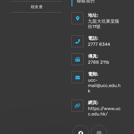
聯絡我們
校友會
地址:
九龍大坑東棠蔭
街11號
電話:
2777 8344
傳真:
2788 2116
電郵:
ucc-
mail@ucc.edu.h
Opens
k
in
your
網頁:
application
https://www.uc
Opens
c.edu.hk/
in
a
new