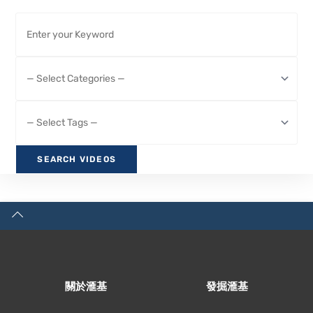
關於滙基
發掘滙基