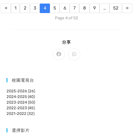
«
1
2
3
4
5
6
7
8
9
…
52
»
Page 4 of 52
SHARE
分享
THIS
CONTENT
Opens
Opens
in
in
a
a
new
new
window
window
校園電視台
2025-2026 (26)
2024-2025 (40)
2023-2024 (50)
2022-2023 (45)
2021-2022 (32)
選擇影片