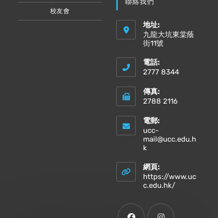
聯絡我們
校友會
地址:
九龍大坑東棠蔭
街11號
電話:
2777 8344
傳真:
2788 2116
電郵:
ucc-
mail@ucc.edu.h
Opens
k
in
your
網頁:
application
https://www.uc
Opens
c.edu.hk/
in
a
new