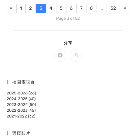
«
1
2
3
4
5
6
7
8
…
52
»
Page 3 of 52
SHARE
分享
THIS
CONTENT
Opens
Opens
in
in
a
a
new
new
window
window
校園電視台
2025-2026 (26)
2024-2025 (40)
2023-2024 (50)
2022-2023 (45)
2021-2022 (32)
選擇影片