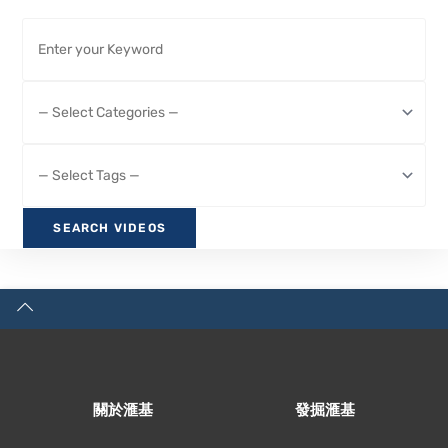
關於滙基
發掘滙基