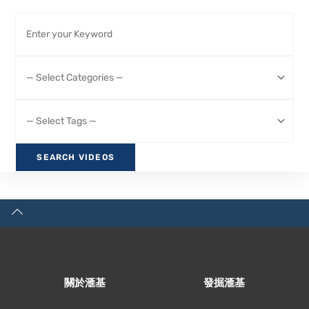
關於滙基
發掘滙基