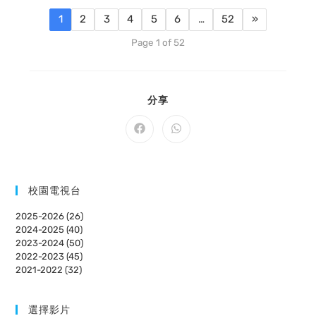
1
2
3
4
5
6
…
52
»
Page 1 of 52
SHARE
分享
THIS
CONTENT
Opens
Opens
in
in
a
a
new
new
window
window
校園電視台
2025-2026 (26)
2024-2025 (40)
2023-2024 (50)
2022-2023 (45)
2021-2022 (32)
選擇影片