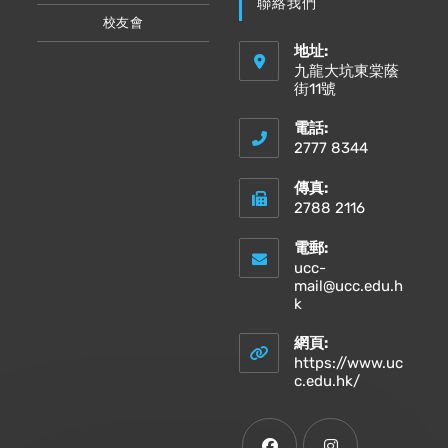
聯絡我們
校友會
地址:
九龍大坑東棠蔭
街11號
電話:
2777 8344
傳真:
2788 2116
電郵:
ucc-
mail@ucc.edu.h
Opens
k
in
your
網頁:
application
https://www.uc
Opens
c.edu.hk/
in
a
new