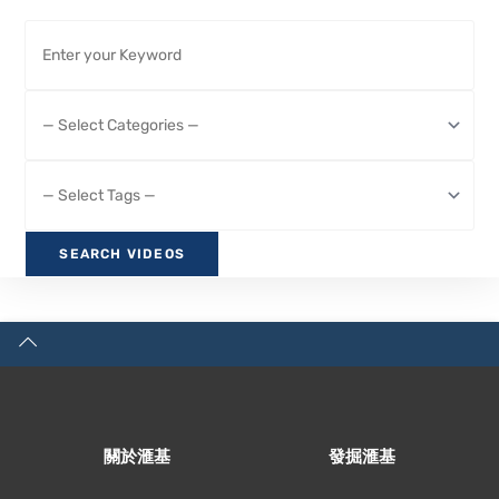
關於滙基
發掘滙基