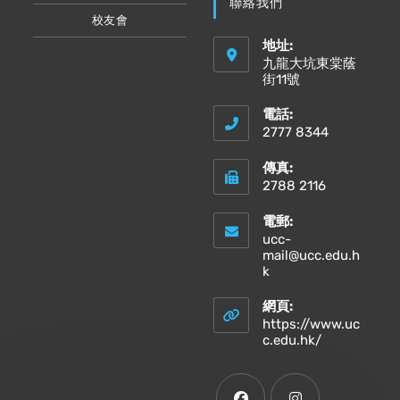
聯絡我們
校友會
地址:
九龍大坑東棠蔭
街11號
電話:
2777 8344
傳真:
2788 2116
電郵:
ucc-
mail@ucc.edu.h
Opens
k
in
your
網頁:
application
https://www.uc
Opens
c.edu.hk/
in
a
new