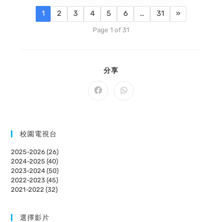
1
2
3
4
5
6
…
31
»
Page 1 of 31
SHARE
分享
THIS
CONTENT
Opens
Opens
in
in
a
a
new
new
window
window
校園電視台
2025-2026 (26)
2024-2025 (40)
2023-2024 (50)
2022-2023 (45)
2021-2022 (32)
選擇影片