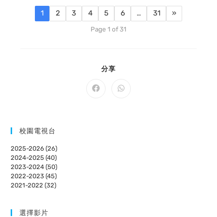
1
2
3
4
5
6
…
31
»
Page 1 of 31
SHARE
分享
THIS
CONTENT
Opens
Opens
in
in
a
a
new
new
window
window
校園電視台
2025-2026 (26)
2024-2025 (40)
2023-2024 (50)
2022-2023 (45)
2021-2022 (32)
選擇影片