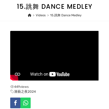
Skip
15.跳舞 DANCE MEDLEY
to
content
>
Videos
>
15.跳舞 Dance Medley
449
views
滙藝之夜2024