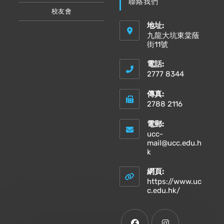
聯絡我們
校友會
地址:
九龍大坑東棠蔭
街11號
電話:
2777 8344
傳真:
2788 2116
電郵:
ucc-
mail@ucc.edu.h
Opens
k
in
your
網頁:
application
https://www.uc
Opens
c.edu.hk/
in
a
new