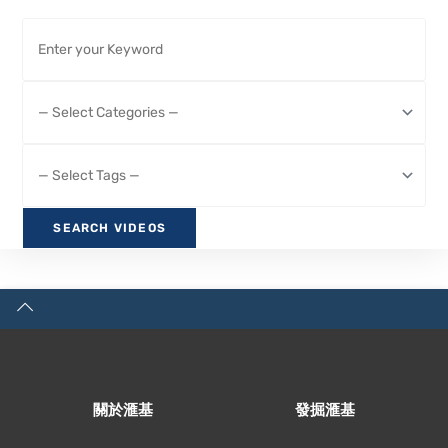
關於滙基
發掘滙基