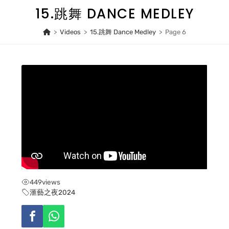
Skip
15.跳舞 DANCE MEDLEY
to
content
>
Videos
>
15.跳舞 Dance Medley
>
Page 6
449
views
滙藝之夜2024