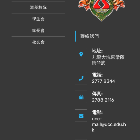
滙基校隊
學生會
家長會
聯絡我們
校友會
地址:
九龍大坑東棠蔭
街11號
電話:
2777 8344
傳真:
2788 2116
電郵:
ucc-
mail@ucc.edu.h
Opens
k
in