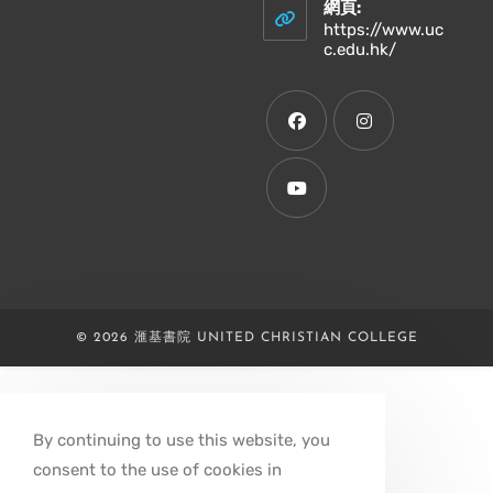
your
網頁:
application
https://www.uc
Opens
c.edu.hk/
in
a
new
tab
Opens
Opens
in
in
a
a
Opens
new
new
in
tab
tab
a
new
© 2026 滙基書院 UNITED CHRISTIAN COLLEGE
tab
By continuing to use this website, you
consent to the use of cookies in