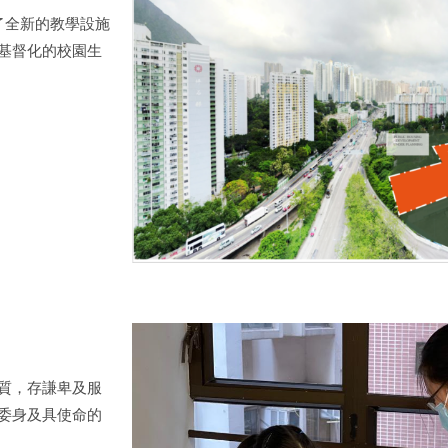
了全新的教學設施
基督化的校園生
質，存謙卑及服
委身及具使命的