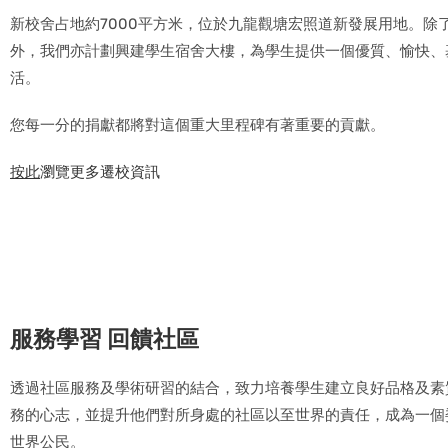
新校舍占地約7000平方米，位於九龍觀塘宏照道新發展用地。除
外，我們亦計劃興建學生宿舍大樓，為學生提供一個優質、愉快、
活。
您每一分的捐獻都將對這個重大里程碑有著重要的貢獻。
按此
瀏覽更多遷校資訊
服務學習 回饋社區
透過社區服務及學術研習的結合，致力培養學生建立良好品格及素
務的心志，並提升他們對所身處的社區以至世界的責任，成為一個
世界公民。