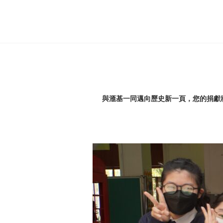
與滙基一同邁向歷史新一頁，您的捐獻