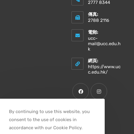
2777 8344
傳真:
2788 2116
電郵:
ucc-
mail@ucc.edu.h
k
網頁:
https://www.uc
c.edu.hk/
By continuing to use this website, you
consent to the use of cookies in
accordance with our Cookie Policy.