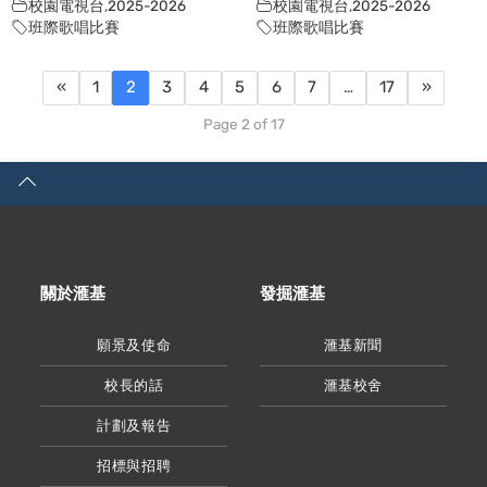
校園電視台
,
2025-2026
校園電視台
,
2025-2026
班際歌唱比賽
班際歌唱比賽
«
1
2
3
4
5
6
7
…
17
»
Page 2 of 17
關於滙基
發掘滙基
願景及使命
滙基新聞
校長的話
滙基校舍
計劃及報告
招標與招聘