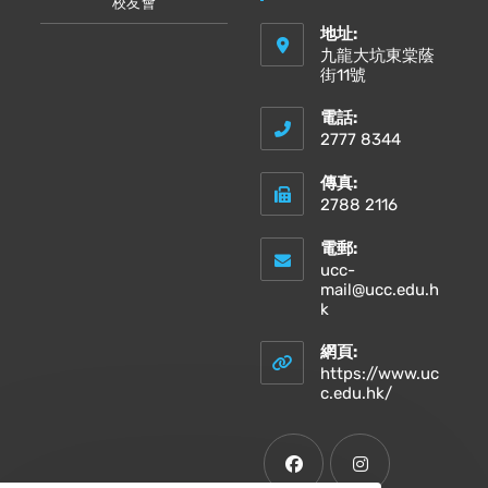
校友會
地址:
九龍大坑東棠蔭
街11號
電話:
2777 8344
傳真:
2788 2116
電郵:
ucc-
mail@ucc.edu.h
Opens
k
in
your
網頁:
application
https://www.uc
Opens
c.edu.hk/
in
a
new
tab