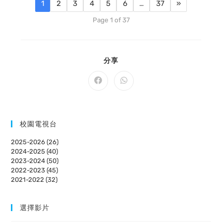
1
2
3
4
5
6
…
37
»
Page 1 of 37
SHARE
分享
THIS
CONTENT
Opens
Opens
in
in
a
a
new
new
window
window
校園電視台
2025-2026 (26)
2024-2025 (40)
2023-2024 (50)
2022-2023 (45)
2021-2022 (32)
選擇影片