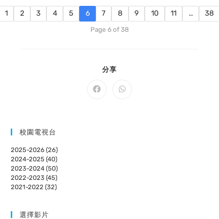
1
2
3
4
5
6
7
8
9
10
11
…
38
Page 6 of 38
SHARE
分享
THIS
CONTENT
Opens
Opens
in
in
a
a
new
new
window
window
校園電視台
2025-2026 (26)
2024-2025 (40)
2023-2024 (50)
2022-2023 (45)
2021-2022 (32)
選擇影片