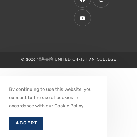
tab
Opens
Opens
in
in
a
a
Opens
new
new
in
tab
tab
a
new
© 2026 滙基書院 UNITED CHRISTIAN COLLEGE
tab
By continuing to use this website, you
consent to the use of cookies in
accordance with our Cookie Policy.
ACCEPT