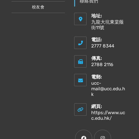
聯絡我們
校友會
地址:
九龍大坑東棠蔭
街11號
電話:
2777 8344
傳真:
2788 2116
電郵:
ucc-
mail@ucc.edu.h
Opens
k
in
your
網頁:
application
https://www.uc
Opens
c.edu.hk/
in
a
new