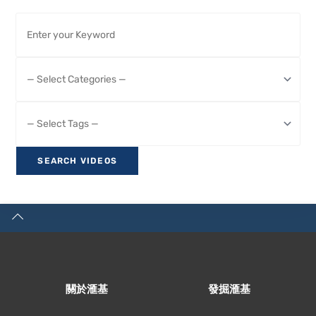
關於滙基
發掘滙基