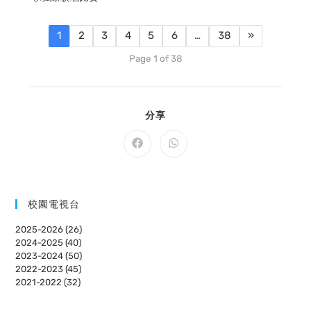
1
2
3
4
5
6
…
38
»
Page 1 of 38
SHARE
分享
THIS
CONTENT
Opens
Opens
in
in
a
a
new
new
window
window
校園電視台
2025-2026 (26)
2024-2025 (40)
2023-2024 (50)
2022-2023 (45)
2021-2022 (32)