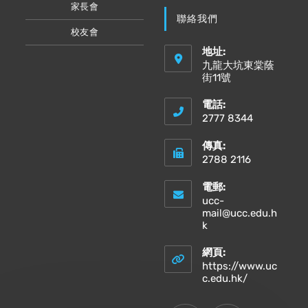
家長會
聯絡我們
校友會
地址:
九龍大坑東棠蔭
街11號
電話:
2777 8344
傳真:
2788 2116
電郵:
ucc-
mail@ucc.edu.h
Opens
k
in
your
網頁:
application
https://www.uc
Opens
c.edu.hk/
in
a