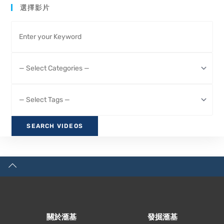
選擇影片
關於滙基
發掘滙基