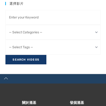
選擇影片
關於滙基
發掘滙基