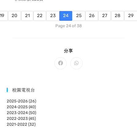
19
20
21
22
23
24
25
26
27
28
29
Page 24 of 38
SHARE
分享
THIS
CONTENT
Opens
Opens
in
in
a
a
new
new
window
window
校園電視台
2025-2026 (26)
2024-2025 (40)
2023-2024 (50)
2022-2023 (45)
2021-2022 (32)