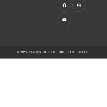
new
tab
Opens
Opens
in
in
a
a
Opens
new
new
in
tab
tab
a
new
© 2026 滙基書院 UNITED CHRISTIAN COLLEGE
tab