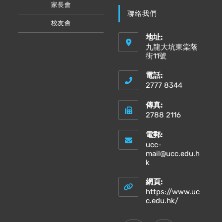
家長會
聯絡我們
校友會
地址:
九龍大坑東棠蔭
街11號
電話:
2777 8344
傳真:
2788 2116
電郵:
ucc-
mail@ucc.edu.h
Opens
k
in
your
網頁:
application
https://www.uc
Opens
c.edu.hk/
in
a