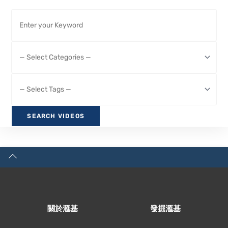
關於滙基
發掘滙基