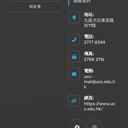
聯絡我們
校友會
地址:
九龍大坑東棠蔭
街11號
電話:
2777 8344
傳真:
2788 2116
電郵:
ucc-
mail@ucc.edu.h
Opens
k
in
your
網頁:
application
https://www.uc
Opens
c.edu.hk/
in
a
new