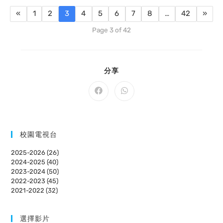
«
1
2
3
4
5
6
7
8
…
42
»
Page 3 of 42
SHARE
分享
THIS
CONTENT
Opens
Opens
in
in
a
a
new
new
window
window
校園電視台
2025-2026 (26)
2024-2025 (40)
2023-2024 (50)
2022-2023 (45)
2021-2022 (32)
選擇影片