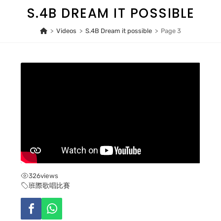
Skip
S.4B DREAM IT POSSIBLE
to
content
>
Videos
>
S.4B Dream it possible
>
Page 3
326
views
班際歌唱比賽