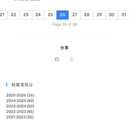
21
22
23
24
25
26
27
28
29
30
31
Page 26 of 38
SHARE
分享
THIS
CONTENT
Opens
Opens
in
in
a
a
new
new
window
window
校園電視台
2025-2026 (26)
2024-2025 (40)
2023-2024 (50)
2022-2023 (45)
2021-2022 (32)