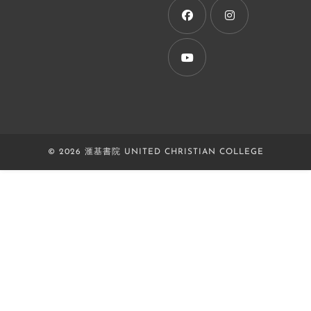
new
tab
Opens
Opens
in
in
a
a
Opens
new
new
in
tab
tab
a
new
© 2026 滙基書院 UNITED CHRISTIAN COLLEGE
tab