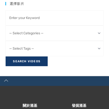
選擇影片
關於滙基
發掘滙基