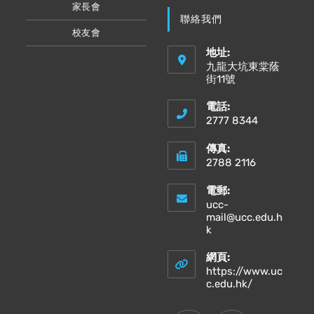
家長會
聯絡我們
校友會
地址:
九龍大坑東棠蔭
街11號
電話:
2777 8344
傳真:
2788 2116
電郵:
ucc-
mail@ucc.edu.h
Opens
k
in
your
網頁:
application
https://www.uc
Opens
c.edu.hk/
in
a