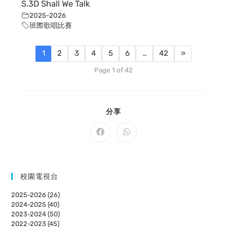
S.3D Shall We Talk
2025-2026
班際歌唱比賽
1
2
3
4
5
6
…
42
»
Page 1 of 42
SHARE
分享
THIS
CONTENT
Opens
Opens
in
in
a
a
new
new
window
window
校園電視台
2025-2026 (26)
2024-2025 (40)
2023-2024 (50)
2022-2023 (45)