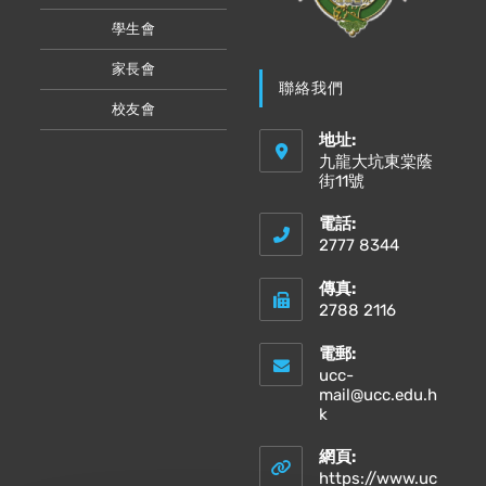
學生會
家長會
聯絡我們
校友會
地址:
九龍大坑東棠蔭
街11號
電話:
2777 8344
傳真:
2788 2116
電郵:
ucc-
mail@ucc.edu.h
Opens
k
in
your
網頁:
application
https://www.uc