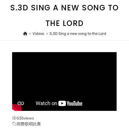
Skip
S.3D SING A NEW SONG TO
to
content
THE LORD
>
Videos
>
S.3D Sing a new song to the Lord
535
views
班際歌唱比賽