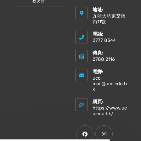
校友會
地址:
九龍大坑東棠蔭
街11號
電話:
2777 8344
傳真:
2788 2116
電郵:
ucc-
mail@ucc.edu.h
Opens
k
in
your
網頁:
application
https://www.uc
Opens
c.edu.hk/
in
a
new
tab