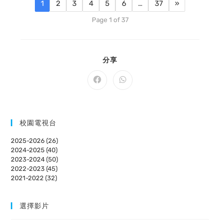
1
2
3
4
5
6
…
37
»
Page 1 of 37
SHARE
分享
THIS
CONTENT
Opens
Opens
in
in
a
a
new
new
window
window
校園電視台
2025-2026 (26)
2024-2025 (40)
2023-2024 (50)
2022-2023 (45)
2021-2022 (32)
選擇影片