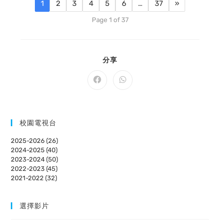
1
2
3
4
5
6
…
37
»
Page 1 of 37
SHARE
分享
THIS
CONTENT
Opens
Opens
in
in
a
a
new
new
window
window
校園電視台
2025-2026 (26)
2024-2025 (40)
2023-2024 (50)
2022-2023 (45)
2021-2022 (32)
選擇影片