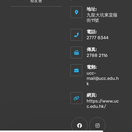
校友會
地址:
九龍大坑東棠蔭
街11號
電話:
2777 8344
傳真:
2788 2116
電郵:
ucc-
mail@ucc.edu.h
Opens
k
in
your
網頁:
application
https://www.uc
Opens
c.edu.hk/
in
a
new
tab