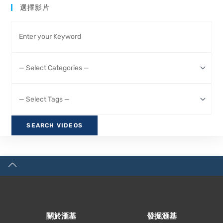
選擇影片
關於滙基
發掘滙基