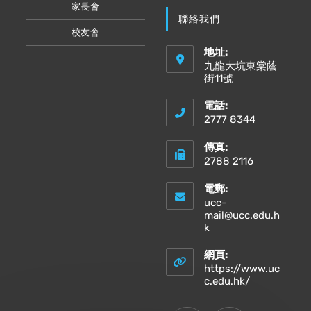
家長會
聯絡我們
校友會
地址:
九龍大坑東棠蔭
街11號
電話:
2777 8344
傳真:
2788 2116
電郵:
ucc-
mail@ucc.edu.h
Opens
k
in
your
網頁:
application
https://www.uc
Opens
c.edu.hk/
in
a