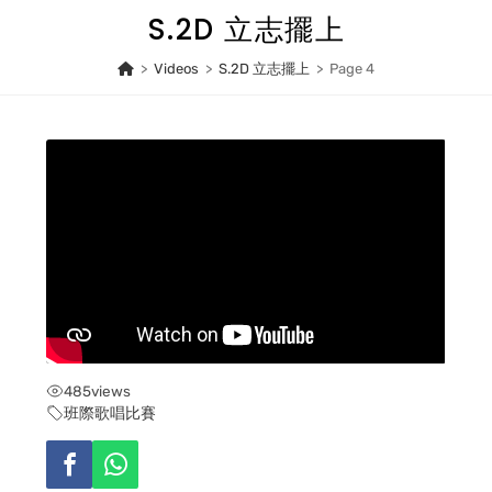
Skip
S.2D 立志擺上
to
content
>
Videos
>
S.2D 立志擺上
>
Page 4
485
views
班際歌唱比賽