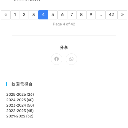
«
1
2
3
4
5
6
7
8
9
…
42
»
Page 4 of 42
SHARE
分享
THIS
CONTENT
Opens
Opens
in
in
a
a
new
new
window
window
校園電視台
2025-2026 (26)
2024-2025 (40)
2023-2024 (50)
2022-2023 (45)
2021-2022 (32)