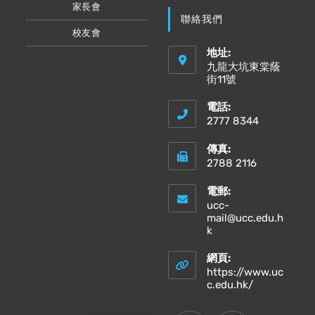
家長會
聯絡我們
校友會
地址:
九龍大坑東棠蔭
街11號
電話:
2777 8344
傳真:
2788 2116
電郵:
ucc-
mail@ucc.edu.h
Opens
k
in
your
網頁:
application
https://www.uc
Opens
c.edu.hk/
in
a