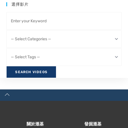
選擇影片
關於滙基
發掘滙基