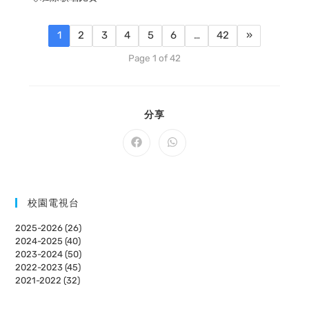
1
2
3
4
5
6
…
42
»
Page 1 of 42
SHARE
分享
THIS
CONTENT
Opens
Opens
in
in
a
a
new
new
window
window
校園電視台
2025-2026 (26)
2024-2025 (40)
2023-2024 (50)
2022-2023 (45)
2021-2022 (32)