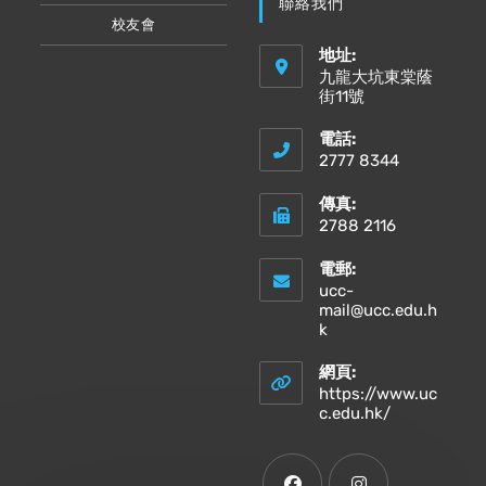
聯絡我們
校友會
地址:
九龍大坑東棠蔭
街11號
電話:
2777 8344
傳真:
2788 2116
電郵:
ucc-
mail@ucc.edu.h
Opens
k
in
your
網頁:
application
https://www.uc
Opens
c.edu.hk/
in
a
new