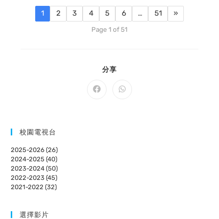
1
2
3
4
5
6
…
51
»
Page 1 of 51
SHARE
分享
THIS
CONTENT
Opens
Opens
in
in
a
a
new
new
window
window
校園電視台
2025-2026 (26)
2024-2025 (40)
2023-2024 (50)
2022-2023 (45)
2021-2022 (32)
選擇影片