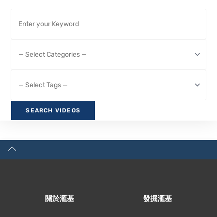
關於滙基
發掘滙基