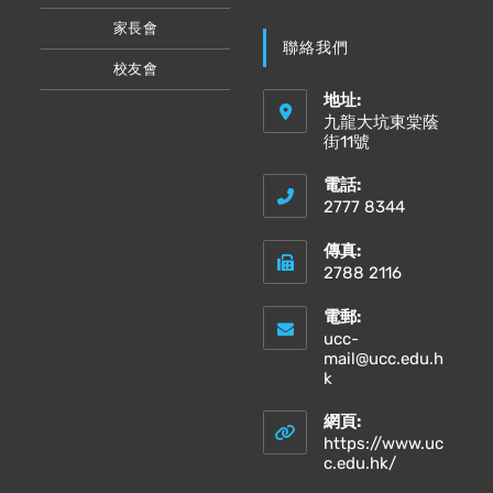
家長會
聯絡我們
校友會
地址:
九龍大坑東棠蔭
街11號
電話:
2777 8344
傳真:
2788 2116
電郵:
ucc-
mail@ucc.edu.h
Opens
k
in
your
網頁:
application
https://www.uc
Opens
c.edu.hk/
in