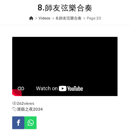
Skip
8.師友弦樂合奏
to
content
>
Videos
>
8.師友弦樂合奏
>
Page 20
262
views
滙藝之夜2024