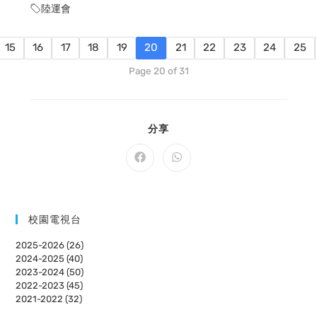
陸運會
15
16
17
18
19
20
21
22
23
24
25
Page 20 of 31
SHARE
分享
THIS
CONTENT
Opens
Opens
in
in
a
a
new
new
window
window
校園電視台
2025-2026 (26)
2024-2025 (40)
2023-2024 (50)
2022-2023 (45)
2021-2022 (32)