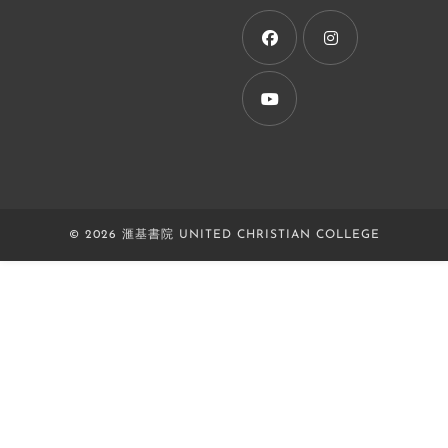
a
new
tab
Opens
Opens
in
in
a
a
Opens
new
new
in
tab
tab
a
new
© 2026 滙基書院 UNITED CHRISTIAN COLLEGE
tab