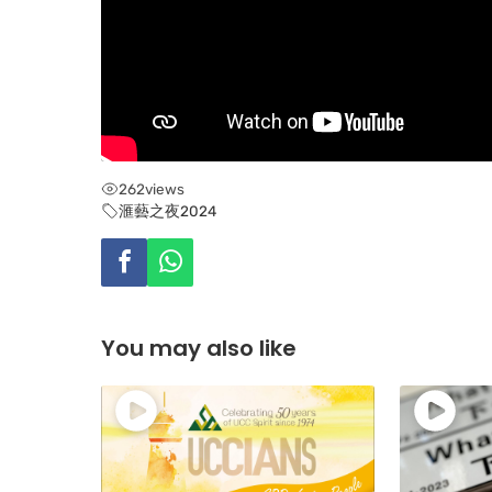
262
views
滙藝之夜2024
You may also like