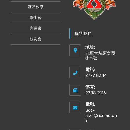
滙基校隊
學生會
家長會
聯絡我們
校友會
地址:
九龍大坑東棠蔭
街11號
電話:
2777 8344
傳真:
2788 2116
電郵:
ucc-
mail@ucc.edu.h
Opens
k
in