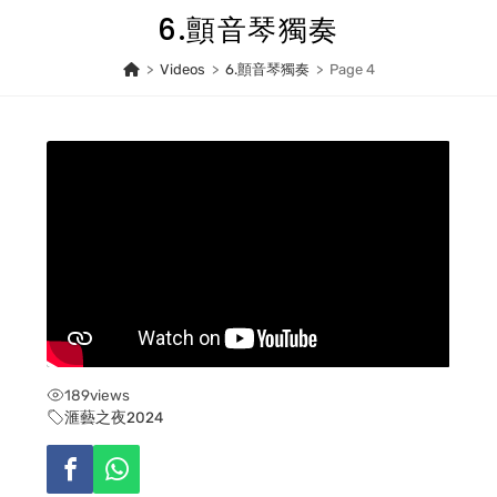
Skip
6.顫音琴獨奏
to
content
>
Videos
>
6.顫音琴獨奏
>
Page 4
189
views
滙藝之夜2024