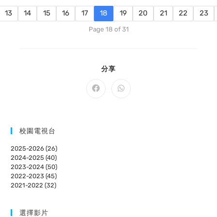
13
14
15
16
17
18
19
20
21
22
23
Page 18 of 31
SHARE
分享
THIS
CONTENT
Opens
Opens
in
in
a
a
new
new
window
window
校園電視台
2025-2026 (26)
2024-2025 (40)
2023-2024 (50)
2022-2023 (45)
2021-2022 (32)
選擇影片