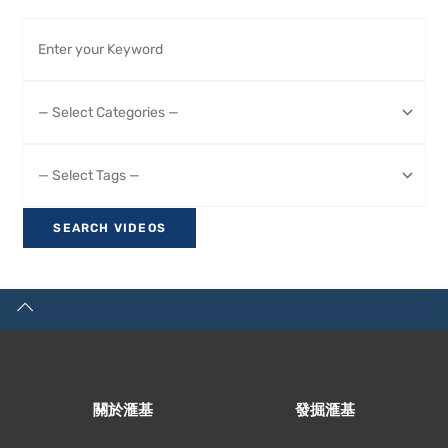
關於滙基
發掘滙基