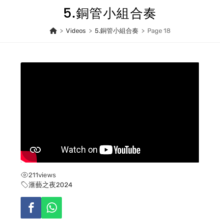
Skip
5.銅管小組合奏
to
content
>
Videos
>
5.銅管小組合奏
>
Page 18
211
views
滙藝之夜2024