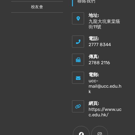
聯絡我們
校友會
地址:
九龍大坑東棠蔭
街11號
電話:
2777 8344
傳真:
2788 2116
電郵:
ucc-
mail@ucc.edu.h
Opens
k
in
your
網頁:
application
https://www.uc
Opens
c.edu.hk/
in
a
new