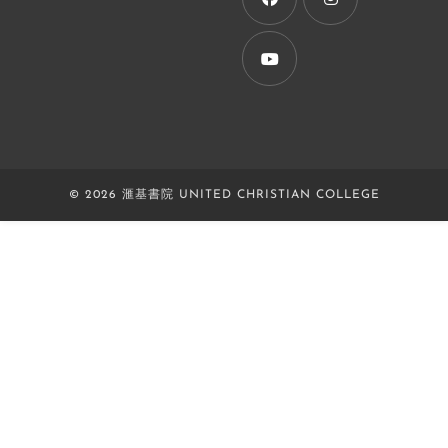
tab
Opens
Opens
in
in
a
a
Opens
new
new
in
tab
tab
a
new
© 2026 滙基書院 UNITED CHRISTIAN COLLEGE
tab