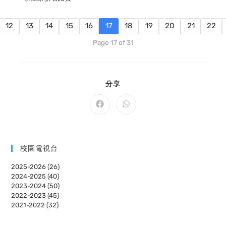
12
13
14
15
16
17
18
19
20
21
22
Page 17 of 31
SHARE
分享
THIS
CONTENT
Opens
Opens
in
in
a
a
new
new
window
window
校園電視台
2025-2026 (26)
2024-2025 (40)
2023-2024 (50)
2022-2023 (45)
2021-2022 (32)