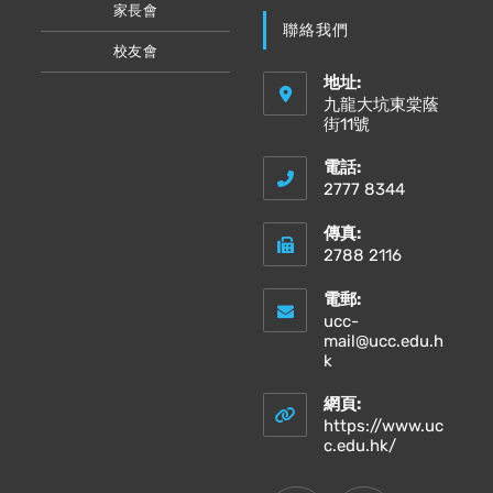
家長會
聯絡我們
校友會
地址:
九龍大坑東棠蔭
街11號
電話:
2777 8344
傳真:
2788 2116
電郵:
ucc-
mail@ucc.edu.h
Opens
k
in
your
網頁:
application
https://www.uc
Opens
c.edu.hk/
in
a