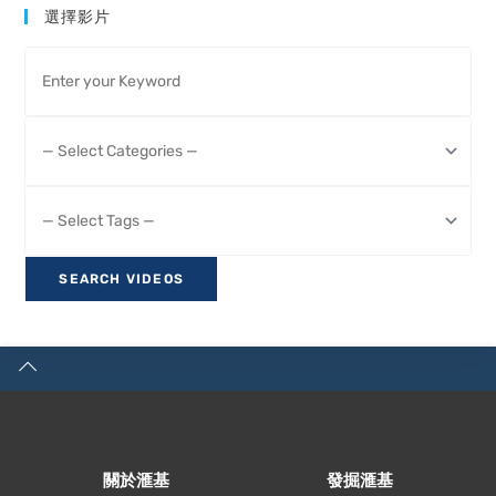
選擇影片
關於滙基
發掘滙基