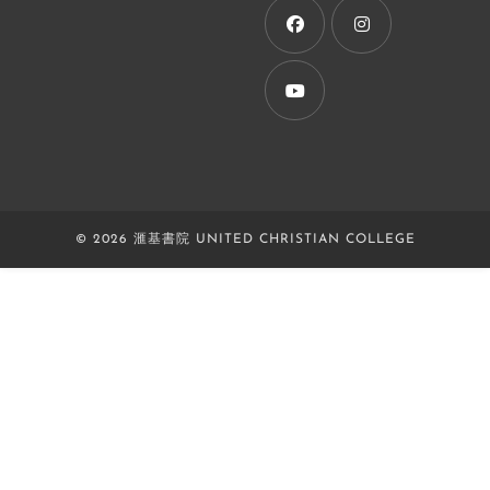
new
tab
Opens
Opens
in
in
a
a
Opens
new
new
in
tab
tab
a
new
© 2026 滙基書院 UNITED CHRISTIAN COLLEGE
tab