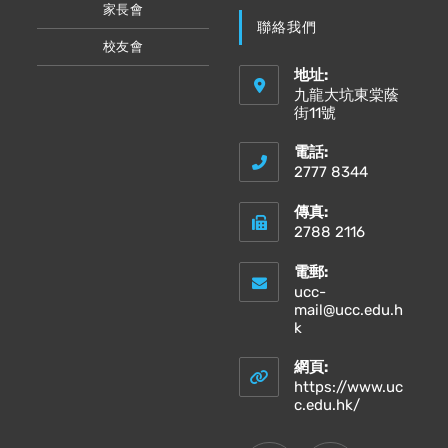
家長會
聯絡我們
校友會
地址:
九龍大坑東棠蔭
街11號
電話:
2777 8344
傳真:
2788 2116
電郵:
ucc-
mail@ucc.edu.h
Opens
k
in
your
網頁:
application
https://www.uc
Opens
c.edu.hk/
in
a