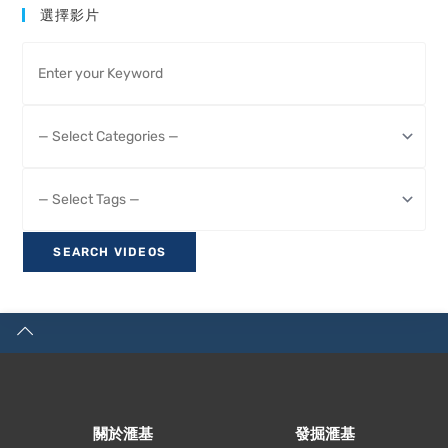
選擇影片
關於滙基
發掘滙基