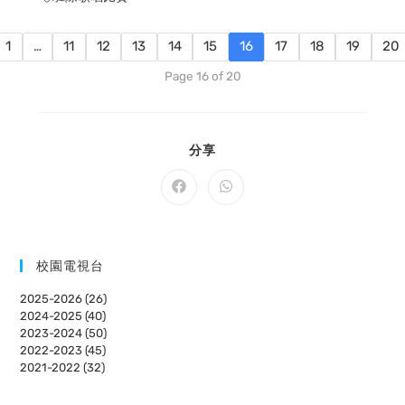
1
…
11
12
13
14
15
16
17
18
19
20
Page 16 of 20
SHARE
分享
THIS
CONTENT
Opens
Opens
in
in
a
a
new
new
window
window
校園電視台
2025-2026 (26)
2024-2025 (40)
2023-2024 (50)
2022-2023 (45)
2021-2022 (32)