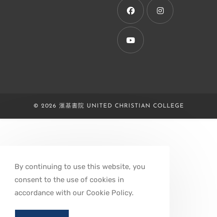
new
tab
Opens
Opens
in
in
a
a
Opens
new
new
in
tab
tab
a
new
© 2026 滙基書院 UNITED CHRISTIAN COLLEGE
tab
By continuing to use this website, you
consent to the use of cookies in
accordance with our Cookie Policy.