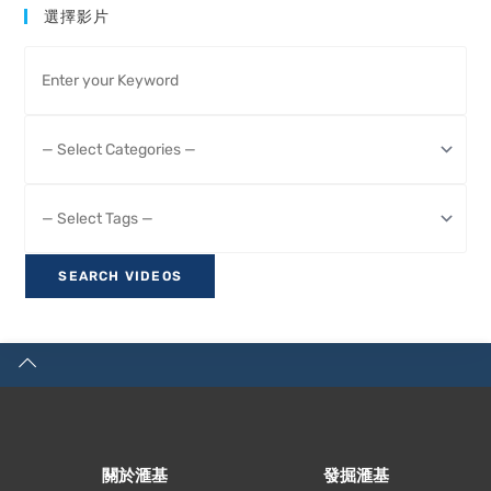
選擇影片
關於滙基
發掘滙基