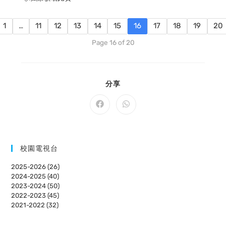
1
…
11
12
13
14
15
16
17
18
19
20
Page 16 of 20
SHARE
分享
THIS
CONTENT
Opens
Opens
in
in
a
a
new
new
window
window
校園電視台
2025-2026 (26)
2024-2025 (40)
2023-2024 (50)
2022-2023 (45)
2021-2022 (32)