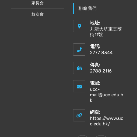
家長會
聯絡我們
校友會
地址:
九龍大坑東棠蔭
街11號
電話:
2777 8344
傳真:
2788 2116
電郵:
ucc-
mail@ucc.edu.h
Opens
k
in
your
網頁:
application
https://www.uc
Opens
c.edu.hk/
in
a