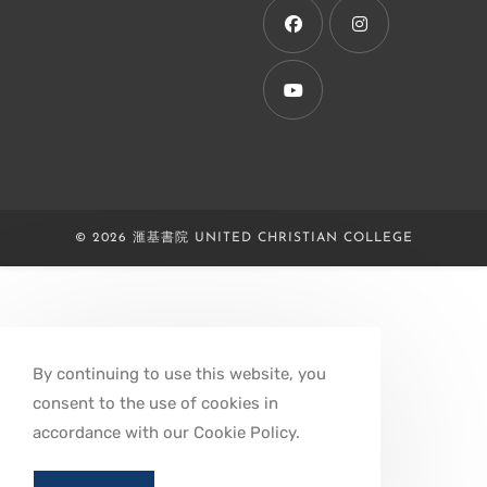
new
tab
Opens
Opens
in
in
a
a
Opens
new
new
in
tab
tab
a
new
© 2026 滙基書院 UNITED CHRISTIAN COLLEGE
tab
By continuing to use this website, you
consent to the use of cookies in
accordance with our Cookie Policy.