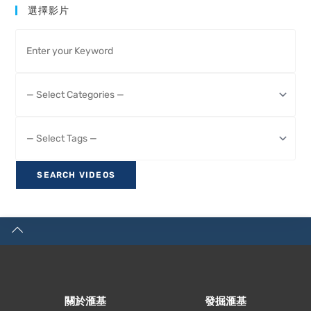
選擇影片
關於滙基
發掘滙基