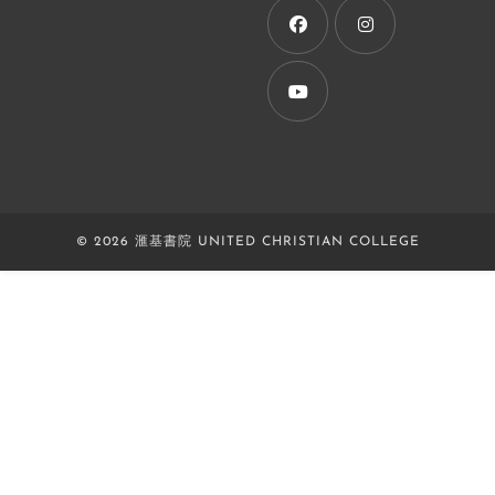
new
tab
Opens
Opens
in
in
a
a
Opens
new
new
in
tab
tab
a
new
© 2026 滙基書院 UNITED CHRISTIAN COLLEGE
tab