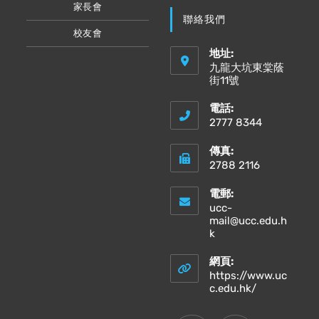
家長會
聯絡我們
校友會
地址:
九龍大坑東棠蔭
街11號
電話:
2777 8344
傳真:
2788 2116
電郵:
ucc-
mail@ucc.edu.h
Opens
k
in
your
網頁:
application
https://www.uc
Opens
c.edu.hk/
in
a