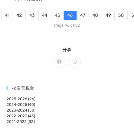
41
42
43
44
45
46
47
48
49
50
5
Page 46 of 52
SHARE
分享
THIS
CONTENT
Opens
Opens
in
in
a
a
new
new
window
window
校園電視台
2025-2026 (26)
2024-2025 (40)
2023-2024 (50)
2022-2023 (45)
2021-2022 (32)