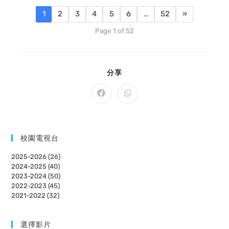
1
2
3
4
5
6
…
52
»
Page 1 of 52
SHARE
分享
THIS
CONTENT
Opens
Opens
in
in
a
a
new
new
window
window
校園電視台
2025-2026 (26)
2024-2025 (40)
2023-2024 (50)
2022-2023 (45)
2021-2022 (32)
選擇影片