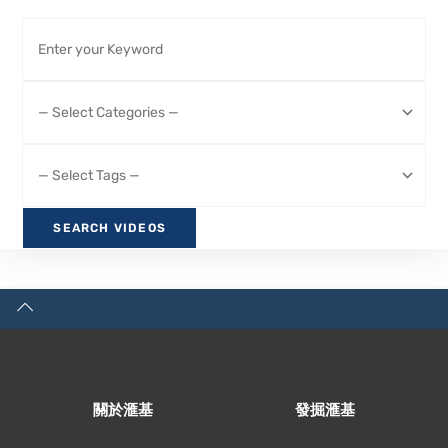
關於滙基
發掘滙基