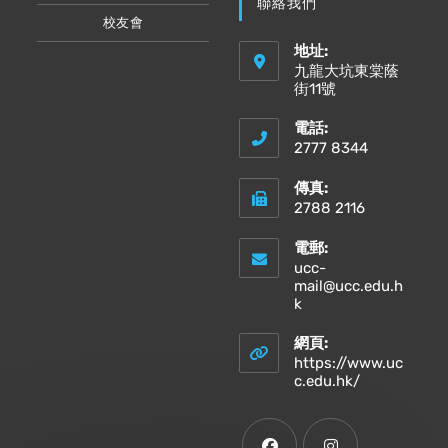
聯絡我們
校友會
地址:
九龍大坑東棠蔭
街11號
電話:
2777 8344
傳真:
2788 2116
電郵:
ucc-
mail@ucc.edu.h
Opens
k
in
your
網頁:
application
https://www.uc
Opens
c.edu.hk/
in
a
new