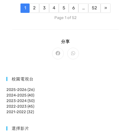
1
2
3
4
5
6
…
52
»
Page 1 of 52
SHARE
分享
THIS
CONTENT
Opens
Opens
in
in
a
a
new
new
window
window
校園電視台
2025-2026 (26)
2024-2025 (40)
2023-2024 (50)
2022-2023 (45)
2021-2022 (32)
選擇影片