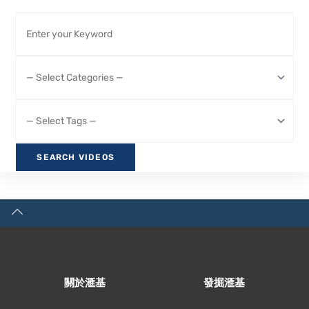
關於滙基
發掘滙基