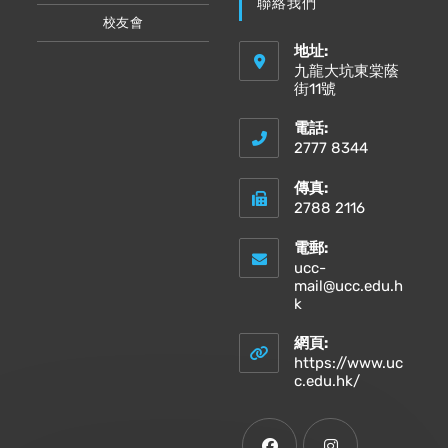
聯絡我們
校友會
地址:
九龍大坑東棠蔭
街11號
電話:
2777 8344
傳真:
2788 2116
電郵:
ucc-
mail@ucc.edu.h
Opens
k
in
your
網頁:
application
https://www.uc
Opens
c.edu.hk/
in
a
new