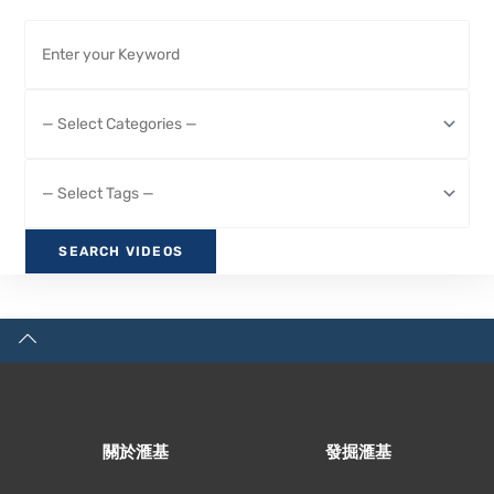
關於滙基
發掘滙基