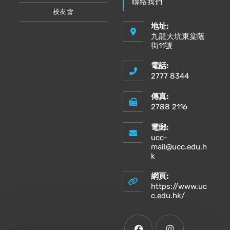
聯絡我們
校友會
地址:
九龍大坑東棠蔭
街11號
電話:
2777 8344
傳真:
2788 2116
電郵:
ucc-
mail@ucc.edu.h
Opens
k
in
your
網頁:
application
https://www.uc
Opens
c.edu.hk/
in
a
new