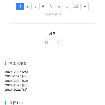
1
2
3
4
5
6
…
52
»
Page 1 of 52
SHARE
分享
THIS
CONTENT
Opens
Opens
in
in
a
a
new
new
window
window
校園電視台
2025-2026 (26)
2024-2025 (40)
2023-2024 (50)
2022-2023 (45)
2021-2022 (32)
選擇影片