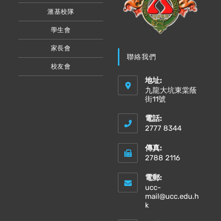
滙基校隊
學生會
家長會
聯絡我們
校友會
地址:
九龍大坑東棠蔭
街11號
電話:
2777 8344
傳真:
2788 2116
電郵:
ucc-
mail@ucc.edu.h
Opens
k
in